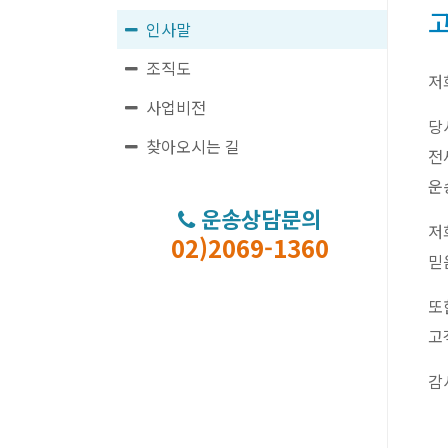
인사말
조직도
저
사업비전
당
찾아오시는 길
전
운
운송상담문의
저
02)2069-1360
믿
또
고
감